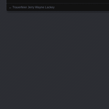
←
Trauerfeier Jerry Wayne Lackey
Posts navigation