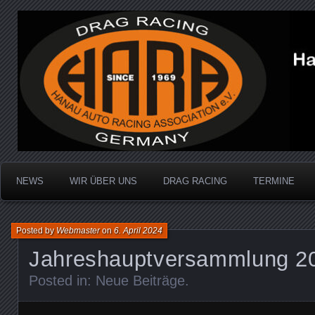
Dragracing auf der 1/4 Meile
Hanau Auto Racing Ass
NEWS
WIR ÜBER UNS
DRAG RACING
TERMINE
Posted by
Webmaster
on
6. April 2024
Jahreshauptversammlung 2
Posted in:
Neue Beiträge
.