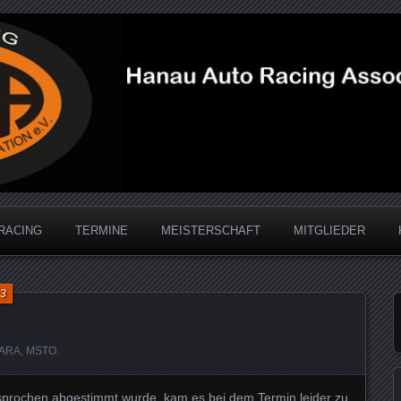
acing Association
RACING
TERMINE
MEISTERSCHAFT
MITGLIEDER
13
s
ARA
,
MSTO
.
rsprochen abgestimmt wurde, kam es bei dem Termin leider zu