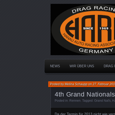
Dragracing auf der 1/4 Meile
Hanau Auto R
NEWS
WIR ÜBER UNS
DRAG 
Posted by
Melina Schaupp
on
27. Februar 20
4th Grand National
Posted in:
Rennen
. Tagged:
Grand Nat's
,
H
Da der Termin für 2013 nicht wie ve