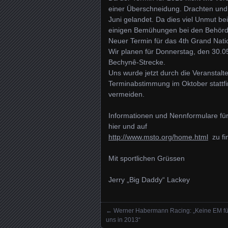
einer Überschneidung. Drachten un
Juni gelandet. Da dies viel Unmut be
einigen Bemühungen bei den Behörd
Neuer Termin für das 4th Grand Nati
Wir planen für Donnerstag, den 30.05
Bechynê-Strecke.
Uns wurde jetzt durch die Veranstalt
Terminabstimmung im Oktober stattf
vermeiden.
Informationen und Nennformulare für 
hier und auf
http://www.msto.org/home.html
zu fi
Mit sportlichen Grüssen
Jerry „Big Daddy“ Lackey
←
Werner Habermann Racing: „Keine EM fü
Posts navigation
uns in 2013“