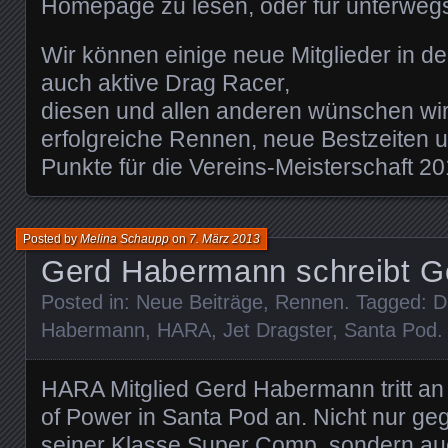
Homepage zu lesen, oder für unterwe
Wir können einige neue Mitglieder in 
auch aktive Drag Racer,
diesen und allen anderen wünschen wir
erfolgreiche Rennen, neue Bestzeiten 
Punkte für die Vereins-Meisterschaft 20
Posted by
Melina Schaupp
on
7. März 2013
Gerd Habermann schreibt 
Posted in:
Neue Beiträge
,
Rennen
. Tagged:
D
Habermann
,
HARA
,
Jet Dragster
,
Santa Pod
.
HARA Mitglied Gerd Habermann tritt an 
of Power in Santa Pod an. Nicht nur ge
seiner Klasse Super Comp, sondern auc