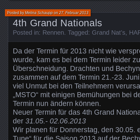
Posted by
Melina Schaupp
on
27. Februar 2013
4th Grand Nationals
Posted in:
Rennen
. Tagged:
Grand Nat's
,
HA
Da der Termin für 2013 nicht wie vers
wurde, kam es bei dem Termin leider zu
Überschneidung. Drachten und Bechyn
zusammen auf dem Termin 21.-23. Juni 
viel Unmut bei den Teilnehmern verursac
„MSTO“ mit einigen Bemühungen bei d
Termin nun ändern können.
Neuer Termin für das 4th Grand Nationa
der
31.05.- 02.06.2013
Wir planen für Donnerstag, den 30.05. e
Tune“ für die Saison 2013 auf der Bech