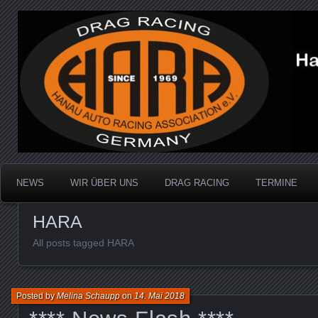
Dragracing auf der 1/4 Meile
Hanau Auto Racing Ass
NEWS
WIR ÜBER UNS
DRAG RACING
TERMINE
HARA
All posts tagged HARA
Posted by
Melina Schaupp
on
14. Mai 2018