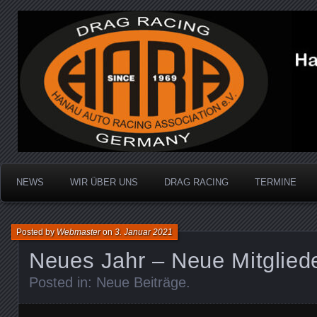
Dragracing auf der 1/4 Meile
Hanau Auto Racing Ass
NEWS
WIR ÜBER UNS
DRAG RACING
TERMINE
Posted by
Webmaster
on
3. Januar 2021
Neues Jahr – Neue Mitglied
Posted in:
Neue Beiträge
.