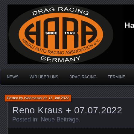
Dragracing auf der 1/4 Meile
Hanau Auto Racing Ass
NEWS
WIR ÜBER UNS
DRAG RACING
TERMINE
Posted by
Webmaster
on
11. Juli 2022
Reno Kraus + 07.07.2022
Posted in:
Neue Beiträge
.