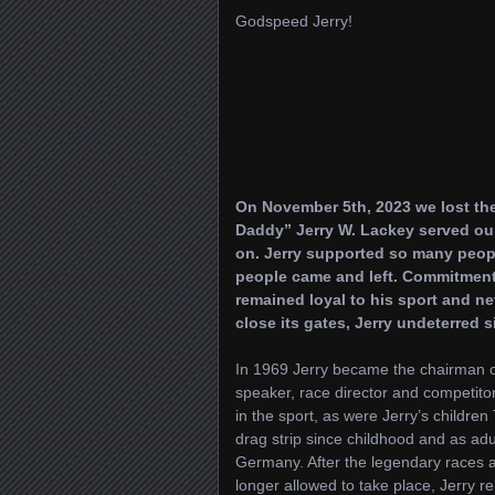
Godspeed Jerry!
On November 5th, 2023 we lost the
Daddy” Jerry W. Lackey served our 
on.
Jerry supported so many peopl
people came and left. Commitment a
remained loyal to his sport and ne
close its gates, Jerry undeterred
In 1969 Jerry became the chairman o
speaker, race director and competito
in the sport, as were Jerry’s childre
drag strip since childhood and as adul
Germany. After the legendary races a
longer allowed to take place, Jerry r