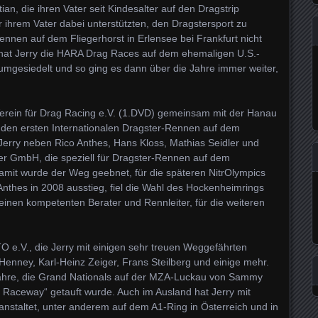
ian, die ihren Vater seit Kindesalter auf den Dragstrip
 ihrem Vater dabei unterstützten, den Dragstersport zu
nnen auf dem Fliegerhorst in Erlensee bei Frankfurt nicht
 hat Jerry die HARA Drag Races auf dem ehemaligen U.S.-
 umgesiedelt und so ging es dann über die Jahre immer weiter,
erein für Drag Racing e.V. (1.DVD) gemeinsam mit der Hanau
 den ersten Internationalen Dragster-Rennen auf dem
Jerry neben Rico Anthes, Hans Kloss, Mathias Seidler und
er GmbH, die speziell für Dragster-Rennen auf dem
mit wurde der Weg geebnet, für die späteren NitrOlympics
nthes in 2008 ausstieg, fiel die Wahl des Hockenheimrings
 einen kompetenten Berater und Rennleiter, für die weiteren
O e.V., die Jerry mit einigen sehr treuen Weggefährten
 Henney, Karl-Heinz Zeiger, Frans Steilberg und einige mehr.
Jahre, die Grand Nationals auf der MZA-Luckau von Sammy
y Raceway“ getauft wurde. Auch im Ausland hat Jerry mit
nstaltet, unter anderem auf dem A1-Ring in Österreich und in