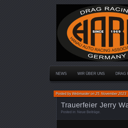
Dragracing auf der 1/4 Meile
Hanau Auto R
NEWS
WIR ÜBER UNS
DRAG 
Posted by
Webmaster
on
25. November 2023
Trauerfeier Jerry 
Posted in:
Neue Beiträge
.