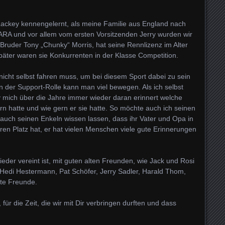
Lackey kennengelernt, als meine Familie aus England nach
ARA und vor allem vom ersten Vorsitzenden Jerry wurden wir
ruder Tony „Chunky“ Morris, hat seine Rennlizenz im Alter
Später waren sie Konkurrenten in der Klasse Competition.
nicht selbst fahren muss, um bei diesem Sport dabei zu sein
 der Support-Rolle kann man viel bewegen. Als ich selbst
y mich über die Jahre immer wieder daran erinnert welche
rn hatte und wie gern er sie hatte. So möchte auch ich seinen
 auch seinen Enkeln wissen lassen, dass ihr Vater und Opa in
n Platz hat, er hat vielen Menschen viele gute Erinnerungen
wieder vereint ist, mit guten alten Freunden, wie Jack und Rosi
 Hedi Hestermann, Pat Schöfer, Jerry Sadler, Harald Thom,
lte Freunde.
für die Zeit, die wir mit Dir verbringen durften und dass